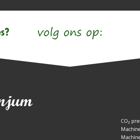
volg ons op:
es?
CO₂ pre
Machin
Machin