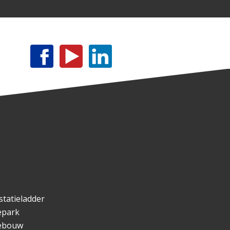
statieladder
epark
ebouw